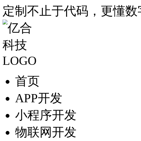
定制不止于代码，更懂数
首页
APP开发
小程序开发
物联网开发