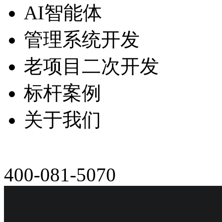
AI智能体
管理系统开发
老项目二次开发
标杆案例
关于我们
400-081-5070