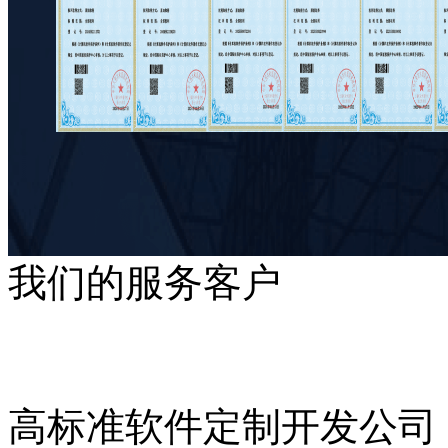
我们的服务客户
高标准软件定制开发公司