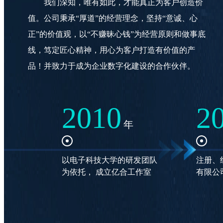
我们深知，唯有如此，才能真正为客户创造价
值。公司秉承“厚道”的经营理念，坚持“意诚、心
正”的价值观，以“不赚昧心钱”为经营原则和做事底
线，笃定匠心精神，用心为客户打造有价值的产
品！并致力于成为企业数字化建设的合作伙伴。
2010
2
年
以电子科技大学的研发团队
注册、
为依托， 成立亿合工作室
有限公