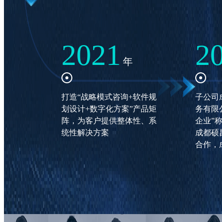
2021
2
年
打造“战略模式咨询+软件规
子公司
划设计+数字化方案”产品矩
务有限
阵，为客户提供整体性、系
企业”
统性解决方案
成都硕
合作，