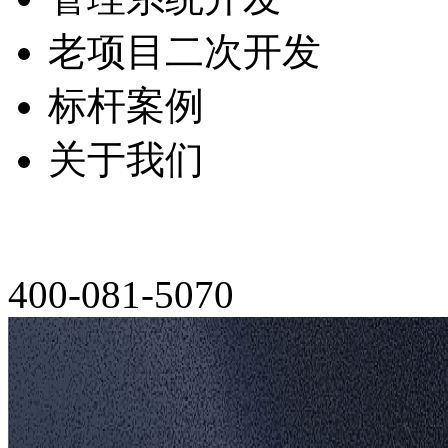
老项目二次开发
标杆案例
关于我们
400-081-5070