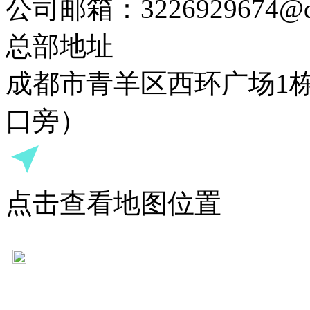
公司邮箱：3226929674@q
总部地址
成都市青羊区西环广场1栋4
口旁）
点击查看地图位置
川公网安备 5101050201
Copyrig