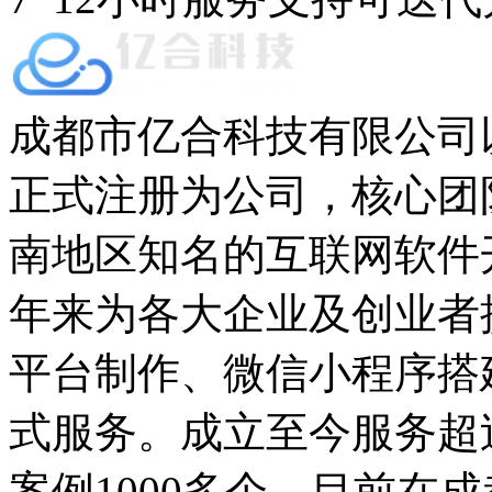
成都市亿合科技有限公司以
正式注册为公司，核心团
南地区知名的互联网软件
年来为各大企业及创业者提
平台制作、微信小程序搭
式服务。成立至今服务超过
案例1000多个，目前在