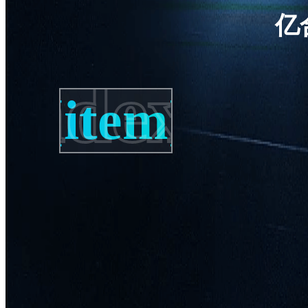
亿
{index+1}
{{item}}