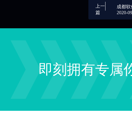
上一
成都软
2020-09
篇
专注男
软件不
等！
即刻拥有专属