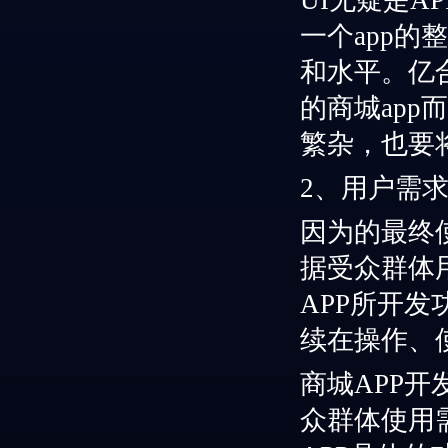
UI
无疑
是
A
一个
app的
和水平
。
亿
的
商城
app
繁杂，也要
2、
用户需
因为的最终
据受众群体
APP
所
开发
续
在操作
、
商城
APP
众群体使用