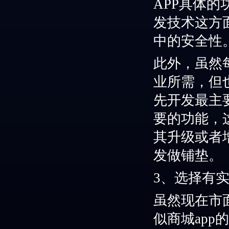
APP
具体的
发技术
这方
中
的
安全
性
此外，虽然
业所需，但
先
开发最主
要的功能，
其
升级
或者
发做铺垫。
3、
选择有
虽然
现在市
似商城app的